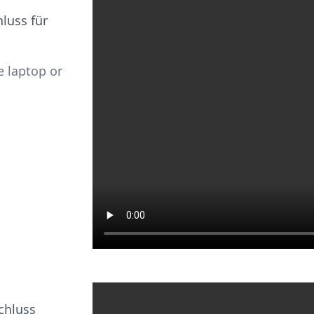
luss für
e laptop or
schluss