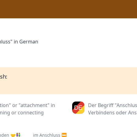
hluss" in German
sh:
tion" or "attachment" in
Der Begriff "Anschlu
oining or connecting
Verbindens oder Ans
inden 🤝👫
im Anschluss ⏭️