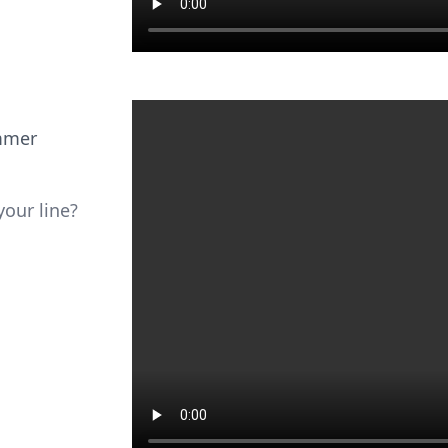
mmer
our line?