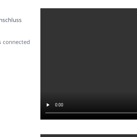
nschluss
is connected