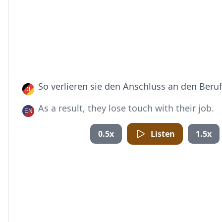
So verlieren sie den Anschluss an den Beruf
As a result, they lose touch with their job.
0.5x
Listen
1.5x