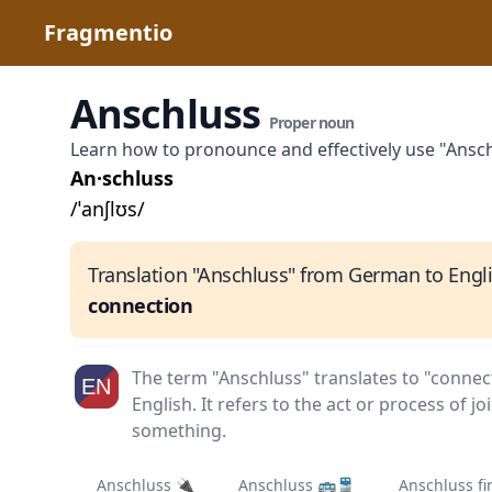
Fragmentio
Anschluss
Proper noun
Learn how to pronounce and effectively use "Ansc
An·schluss
/ˈanʃlʊs/
Translation "Anschluss" from German to Engli
connection
The term "Anschluss" translates to "connec
English. It refers to the act or process of j
something.
Anschluss 🔌
Anschluss 🚌🚆
Anschluss f