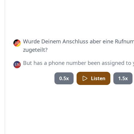
Wurde Deinem Anschluss aber eine Rufnu
zugeteilt?
But has a phone number been assigned to y
0.5x
Listen
1.5x