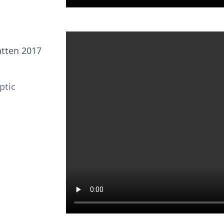
atten 2017
ptic