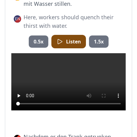
mit Wasser stillen.
Here, workers should quench their
thirst with water.
0.5x
Listen
1.5x
Nachdem er den Trank getrunken