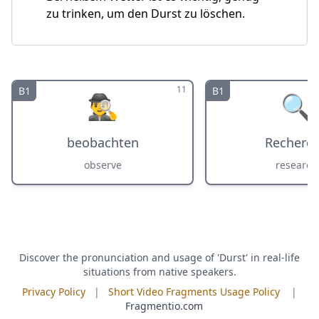
zu trinken, um den Durst zu löschen.
11
B1
B1
🕵️‍♂️
🔍
beobachten
Recherc
observe
research
Discover the pronunciation and usage of 'Durst' in real-life
situations from native speakers.
Privacy Policy
|
Short Video Fragments Usage Policy
|
Fragmentio.com