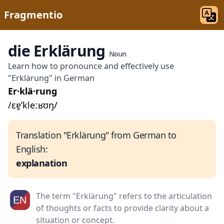
Fragmentio
die Erklärung
Noun
Learn how to pronounce and effectively use
"Erklärung" in German
Er·klä·rung
/ɛɐ̯ˈkleːʁʊŋ/
Translation "Erklärung" from German to
English:
explanation
The term "Erklärung" refers to the articulation
of thoughts or facts to provide clarity about a
situation or concept.