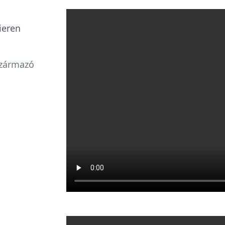
ieren
származó