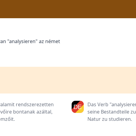
yan "analysieren" az német
 valamit rendszerezetten
Das Verb "analysiere
vőire bontanak azáltal,
seine Bestandteile z
emzőit.
Natur zu studieren.