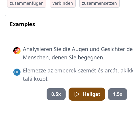
zusammenfügen
verbinden
zusammensetzen
Examples
Analysieren Sie die Augen und Gesichter de
Menschen, denen Sie begegnen.
Elemezze az emberek szemét és arcát, akik
találkozol.
0.5x
Hallgat
1.5x