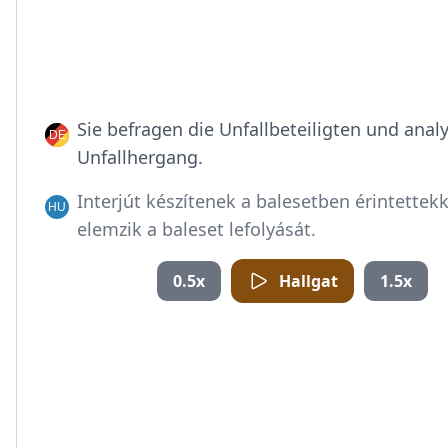
Sie befragen die Unfallbeteiligten und anal
Unfallhergang.
Interjút készítenek a balesetben érintettekk
elemzik a baleset lefolyását.
0.5x
Hallgat
1.5x