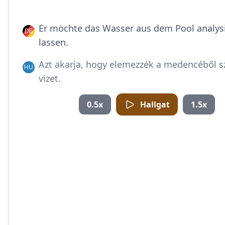
Er möchte das Wasser aus dem Pool analys
lassen.
Azt akarja, hogy elemezzék a medencéből 
vizet.
0.5x
Hallgat
1.5x