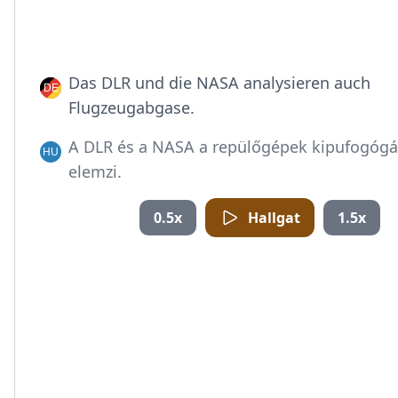
Das DLR und die NASA analysieren auch
Flugzeugabgase.
A DLR és a NASA a repülőgépek kipufogógáz
elemzi.
0.5x
Hallgat
1.5x