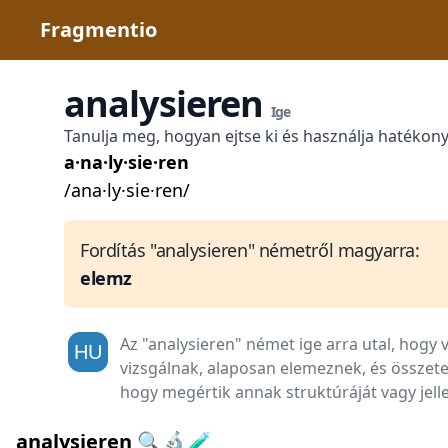
Fragmentio
analysieren
Ige
Tanulja meg, hogyan ejtse ki és használja hatékon
a·na·ly·sie·ren
/ana·ly·sie·ren/
Fordítás "analysieren" németről magyarra:
elemz
Az "analysieren" német ige arra utal, hogy
vizsgálnak, alaposan elemeznek, és összete
hogy megértik annak struktúráját vagy jell
analysieren 🔍🔬🧪