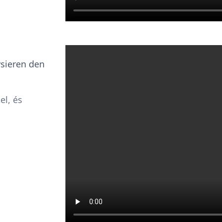
ysieren den
el, és