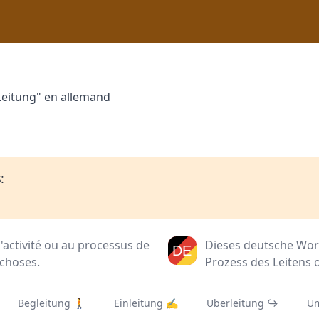
Leitung" en allemand
:
l'activité ou au processus de
Dieses deutsche Wort 
 choses.
Prozess des Leitens
Begleitung 🚶‍
Einleitung ✍️
Überleitung ↪️
Um