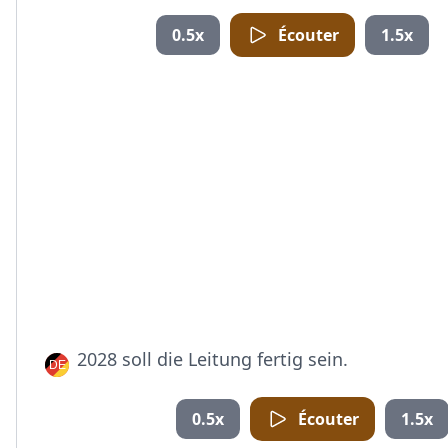
0.5x
Écouter
1.5x
2028 soll die Leitung fertig sein.
0.5x
Écouter
1.5x