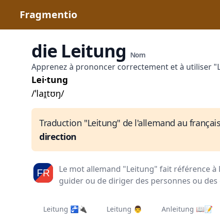
Fragmentio
die Leitung
Nom
Apprenez à prononcer correctement et à utiliser "
Lei·tung
/ˈlaɪ̯tʊŋ/
Traduction "Leitung" de l'allemand au français
direction
Le mot allemand "Leitung" fait référence à 
guider ou de diriger des personnes ou des
Leitung 🚰🔌
Leitung 👨‍
Anleitung 📖📝