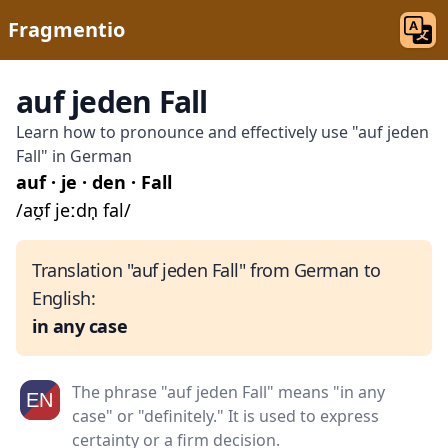
Fragmentio
auf jeden Fall
Learn how to pronounce and effectively use "auf jeden
Fall" in German
auf · je · den · Fall
/aʊ̯f jeːdn̩ fal/
Translation "auf jeden Fall" from German to
English:
in any case
The phrase "auf jeden Fall" means "in any
case" or "definitely." It is used to express
certainty or a firm decision.