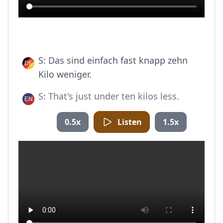
S: Das sind einfach fast knapp zehn
Kilo weniger.
S: That's just under ten kilos less.
0.5x
Listen
1.5x