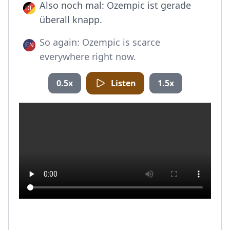
Also noch mal: Ozempic ist gerade
überall knapp.
So again: Ozempic is scarce
everywhere right now.
0.5x
Listen
1.5x