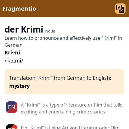
Fragmentio
der Krimi
Noun
Learn how to pronounce and effectively use "Krimi" in
German
Kri·mi
/ˈkʁɪmi/
Translation "Krimi" from German to English:
mystery
A "Krimi" is a type of literature or film that tells
exciting and entertaining crime stories.
Ein "Krimi" ist eine Art von Literatur oder Film,