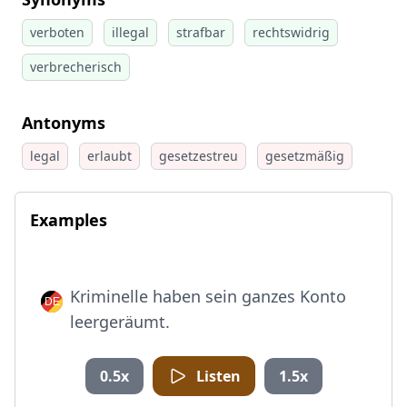
verboten
illegal
strafbar
rechtswidrig
verbrecherisch
Antonyms
legal
erlaubt
gesetzestreu
gesetzmäßig
Examples
Kriminelle haben sein ganzes Konto
leergeräumt.
0.5x
Listen
1.5x