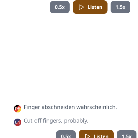
0.5x
Listen
1.5x
Finger abschneiden wahrscheinlich.
Cut off fingers, probably.
0.5x
Listen
1.5x