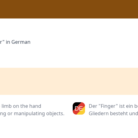
er" in German
le limb on the hand
Der "Finger" ist ein 
ing or manipulating objects.
Gliedern besteht un