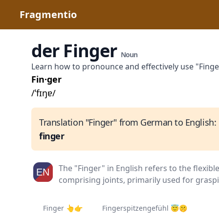
Fragmentio
der Finger
Noun
Learn how to pronounce and effectively use "Fing
Fin·ger
/ˈfɪŋɐ/
Translation "Finger" from German to English:
finger
The "Finger" in English refers to the flexib
comprising joints, primarily used for grasp
Finger 👆👉
Fingerspitzengefühl 😇🤫