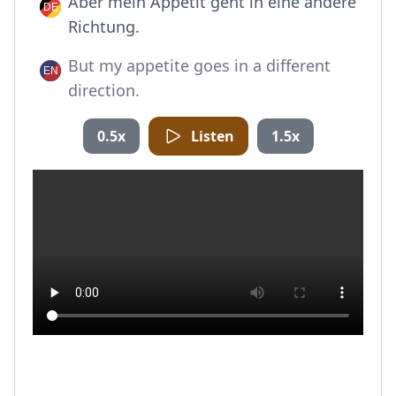
Aber mein Appetit geht in eine andere
Richtung.
But my appetite goes in a different
direction.
0.5x
Listen
1.5x