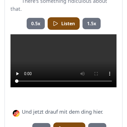
There's something ridiculous about
that.
0.5x
Listen
1.5x
Und jetzt drauf mit dem ding hier.