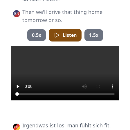
Then we'll drive that thing home
tomorrow or so.
0.5x
Listen
1.5x
Irgendwas ist los, man fühlt sich fit,