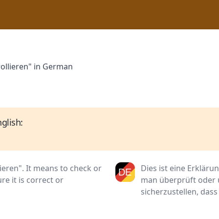
rollieren" in German
glish:
ieren". It means to check or
Dies ist eine Erkläru
 it is correct or
man überprüft oder
sicherzustellen, dass