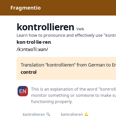
Fragmentio
kontrollieren
Verb
Learn how to pronounce and effectively use "kont
kon·trol·lie·ren
/kɔntʁoˈliːʁən/
Translation "kontrollieren" from German to En
control
This is an explanation of the word "kontroll
monitor something or someone to make sure
functioning properly.
kontrollieren 🔍
kontrollieren 💪