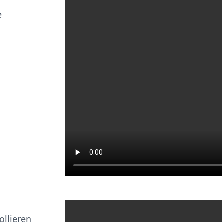
e
ollieren