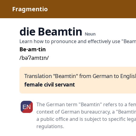
Fragmentio
die Beamtin
Noun
Learn how to pronounce and effectively use "Bea
Be·am·tin
/bəˈʔamtɪn/
Translation "Beamtin" from German to Englis
female civil servant
The German term "Beamtin" refers to a femal
context of German bureaucracy, a "Beamtin"
a public office and is subject to specific le
regulations.