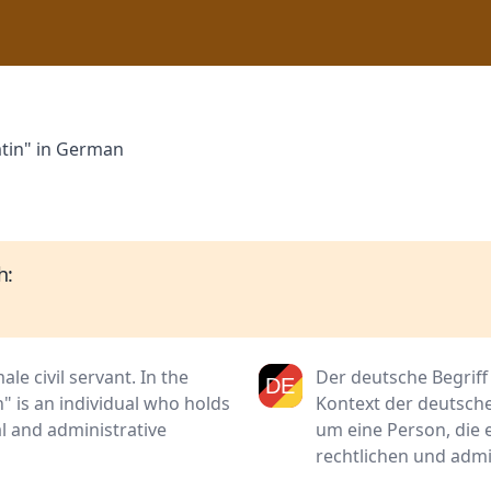
mtin" in German
h:
e civil servant. In the
Der deutsche Begriff
 is an individual who holds
Kontext der deutsche
gal and administrative
um eine Person, die 
rechtlichen und admin