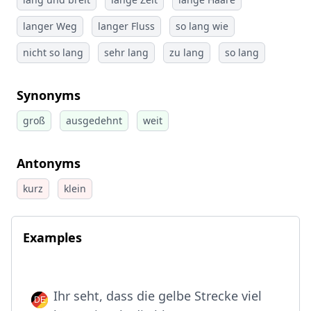
langer Weg
langer Fluss
so lang wie
nicht so lang
sehr lang
zu lang
so lang
Synonyms
groß
ausgedehnt
weit
Antonyms
kurz
klein
Examples
Ihr seht, dass die gelbe Strecke viel