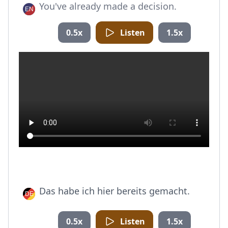
You've already made a decision.
0.5x
Listen
1.5x
Das habe ich hier bereits gemacht.
0.5x
Listen
1.5x