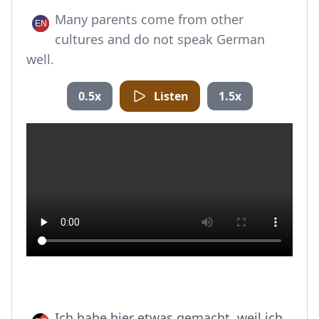
Many parents come from other
cultures and do not speak German
well.
0.5x
Listen
1.5x
Ich habe hier etwas gemacht, weil ich