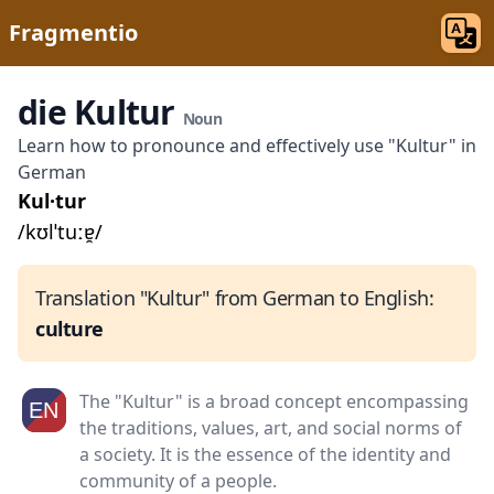
Fragmentio
die Kultur
Noun
Learn how to pronounce and effectively use "Kultur" in
German
Kul·tur
/kʊlˈtuːɐ̯/
Translation "Kultur" from German to English:
culture
The "Kultur" is a broad concept encompassing
the traditions, values, art, and social norms of
a society. It is the essence of the identity and
community of a people.