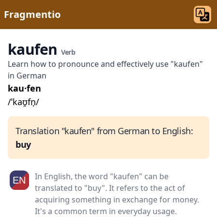
Fragmentio
kaufen
Verb
Learn how to pronounce and effectively use "kaufen"
in German
kau·fen
/ˈkaʊ̯fn̩/
Translation "kaufen" from German to English:
buy
In English, the word "kaufen" can be
translated to "buy". It refers to the act of
acquiring something in exchange for money.
It's a common term in everyday usage.