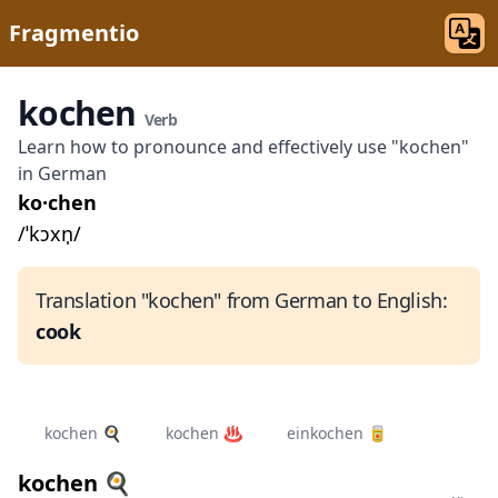
Fragmentio
kochen
Verb
Learn how to pronounce and effectively use "kochen"
in German
ko·chen
/ˈkɔxn̩/
Translation "kochen" from German to English:
cook
kochen 🍳
kochen ♨️
einkochen 🥫
kochen 🍳