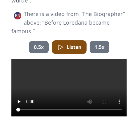
wurde".
There is a video from “The Biographer”
above: “Before Loredana became
famous.”
0.5x
Listen
1.5x