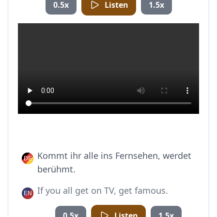
0.5x
Listen
1.5x
Kommt ihr alle ins Fernsehen, werdet
berühmt.
If you all get on TV, get famous.
0.5x
Listen
1.5x