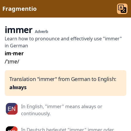
Fragmentio
immer
Adverb
Learn how to pronounce and effectively use "immer"
in German
im·mer
/ˈɪmɐ/
Translation "immer" from German to English:
always
In English, "immer" means always or
continuously.
In Deutsch bedeutet "immer" immer oder