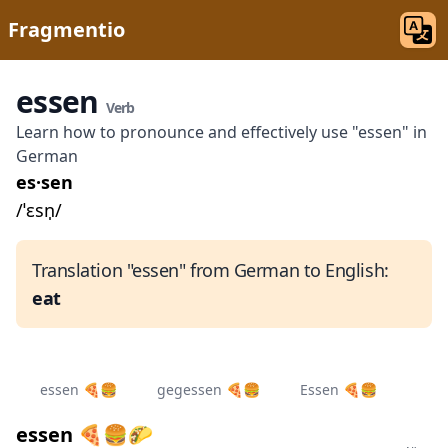
Fragmentio
essen
Verb
Learn how to pronounce and effectively use "essen" in
German
es·sen
/ˈɛsn̩/
Translation "essen" from German to English:
eat
essen 🍕🍔
gegessen 🍕🍔
Essen 🍕🍔
essen 🍕🍔🌮