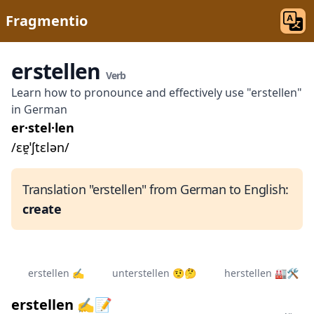
Fragmentio
erstellen
Verb
Learn how to pronounce and effectively use "erstellen"
in German
er·stel·len
/ɛɐ̯ˈʃtɛlən/
Translation "erstellen" from German to English:
create
erstellen ✍️
unterstellen 🤨🤔
herstellen 🏭🛠
erstellen ✍️📝