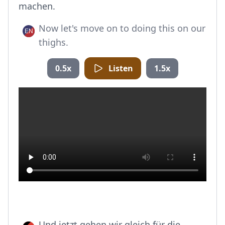
machen.
Now let's move on to doing this on our
thighs.
0.5x
Listen
1.5x
Und jetzt gehen wir gleich für die