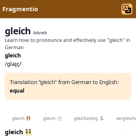
Fragmentio
gleich
Adverb
Learn how to pronounce and effectively use "gleich" in
German
gleich
/glaɪ̯ç/
Translation "gleich" from German to English:
equal
gleich 👯‍
gleich ⏱️
gleichzeitig 🏃‍
vergleich
gleich 👯‍♀