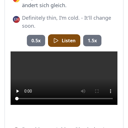
ändert sich gleich.
Definitely thin, I'm cold. - It'll change
soon.
0.5x
Listen
1.5x