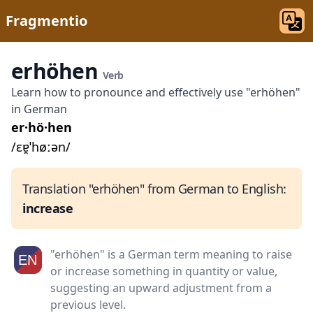
Fragmentio
erhöhen
Verb
Learn how to pronounce and effectively use "erhöhen"
in German
er·hö·hen
/ɛɐ̯ˈhøːən/
Translation "erhöhen" from German to English:
increase
"erhöhen" is a German term meaning to raise
or increase something in quantity or value,
suggesting an upward adjustment from a
previous level.