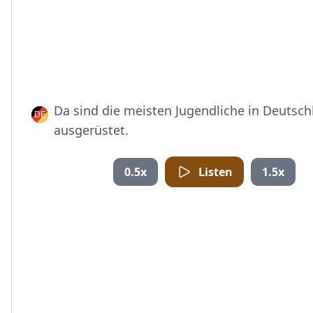
Da sind die meisten Jugendliche in Deutsch
ausgerüstet.
0.5x
Listen
1.5x