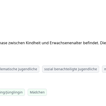
sphase zwischen Kindheit und Erwachsenenalter befindet. Di
lematische Jugendliche
sozial benachteiligte Jugendliche
m
ing/Jünglingin
Mädchen