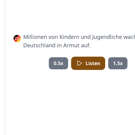
Millionen von Kindern und Jugendliche wach
Deutschland in Armut auf.
0.5x
Listen
1.5x