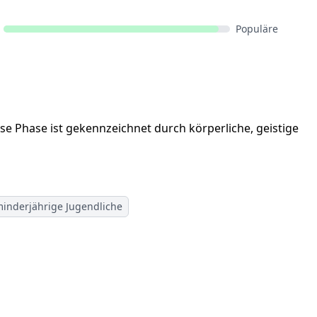
Populäre
ese Phase ist gekennzeichnet durch körperliche, geistige
inderjährige Jugendliche