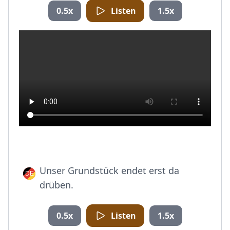
0.5x
Listen
1.5x
Unser Grundstück endet erst da
drüben.
0.5x
Listen
1.5x