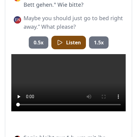
Bett gehen." Wie bitte?
Maybe you should just go to bed right
away.” What please?
0.5x
Listen
1.5x