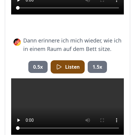
Dann erinnere ich mich wieder, wie ich
in einem Raum auf dem Bett sitze.
0.5x
Listen
1.5x