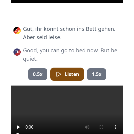
Gut, ihr könnt schon ins Bett gehen.
Aber seid leise.
Good, you can go to bed now. But be
quiet.
0.5x
Listen
1.5x