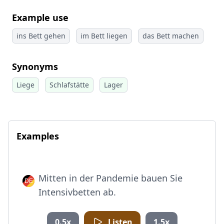
Example use
ins Bett gehen
im Bett liegen
das Bett machen
Synonyms
Liege
Schlafstätte
Lager
Examples
Mitten in der Pandemie bauen Sie
Intensivbetten ab.
0.5x
Listen
1.5x