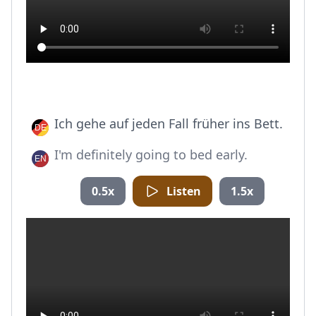
Ich gehe auf jeden Fall früher ins Bett.
I'm definitely going to bed early.
0.5x
Listen
1.5x