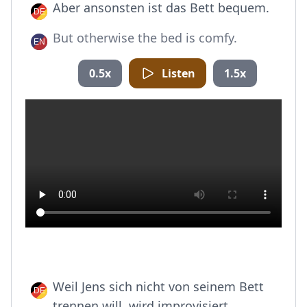
Aber ansonsten ist das Bett bequem.
But otherwise the bed is comfy.
0.5x
Listen
1.5x
Weil Jens sich nicht von seinem Bett
trennen will, wird improvisiert.