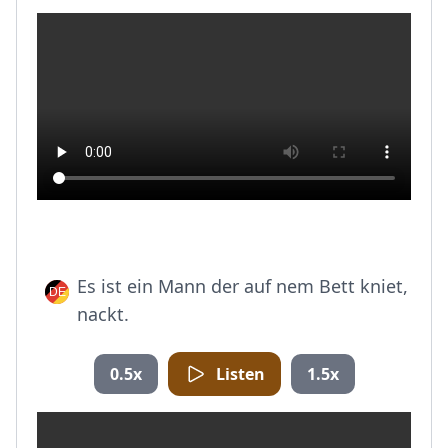
Es ist ein Mann der auf nem Bett kniet,
nackt.
0.5x
Listen
1.5x