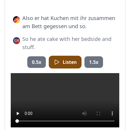
Also er hat Kuchen mit ihr zusammen
am Bett gegessen und so.
So he ate cake with her bedside and
stuff.
0.5x
Listen
1.5x