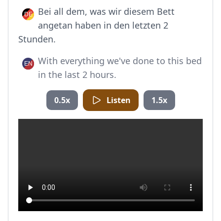
Bei all dem, was wir diesem Bett
angetan haben in den letzten 2
Stunden.
With everything we've done to this bed
in the last 2 hours.
0.5x
Listen
1.5x