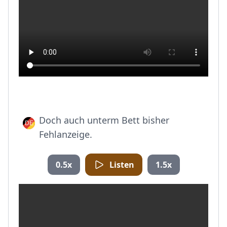
Doch auch unterm Bett bisher
Fehlanzeige.
0.5x
Listen
1.5x