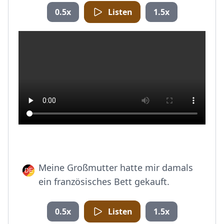
0.5x
Listen
1.5x
Meine Großmutter hatte mir damals
ein französisches Bett gekauft.
0.5x
Listen
1.5x