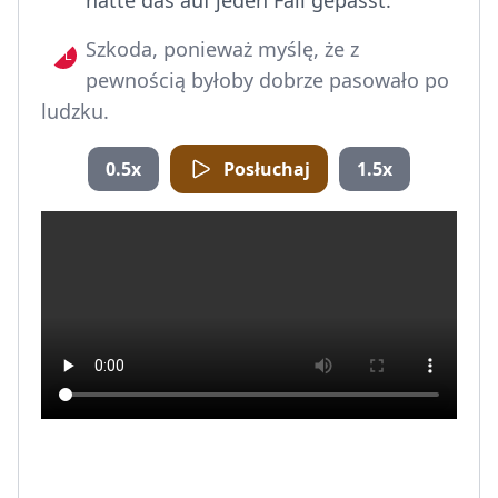
hätte das auf jeden Fall gepasst.
Szkoda, ponieważ myślę, że z
pewnością byłoby dobrze pasowało po
ludzku.
0.5x
Posłuchaj
1.5x