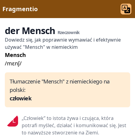
Fragmentio
der Mensch
Rzeczownik
Dowiedz się, jak poprawnie wymawiać i efektywnie
używać "Mensch" w niemieckim
Mensch
/mɛnʃ/
Tłumaczenie "Mensch" z niemieckiego na
polski:
człowiek
„Człowiek” to istota żywa i czująca, która
potrafi myśleć, działać i komunikować się. Jest
to najwyższe stworzenie na Ziemi.