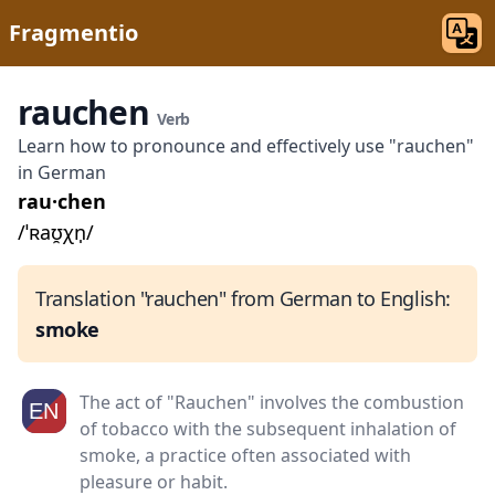
Fragmentio
rauchen
Verb
Learn how to pronounce and effectively use "rauchen"
in German
rau·chen
/ˈʀaʊ̯χn̩/
Translation "rauchen" from German to English:
smoke
The act of "Rauchen" involves the combustion
of tobacco with the subsequent inhalation of
smoke, a practice often associated with
pleasure or habit.