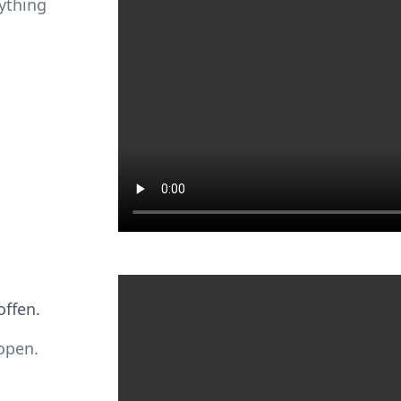
rything
offen.
 open.