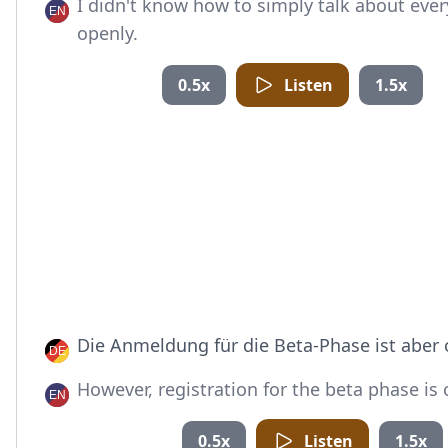
I didn't know how to simply talk about eve
openly.
0.5x
Listen
1.5x
Die Anmeldung für die Beta-Phase ist aber 
However, registration for the beta phase is
0.5x
Listen
1.5x