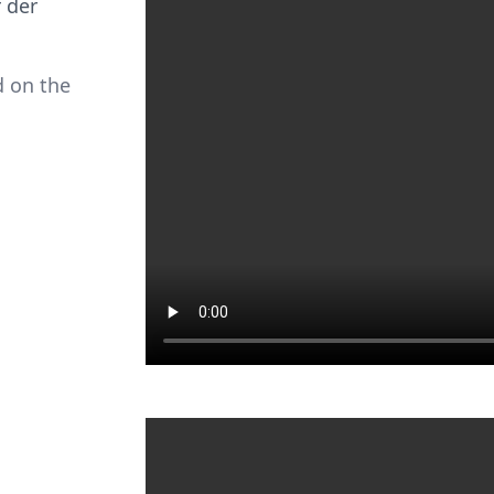
 der
d on the