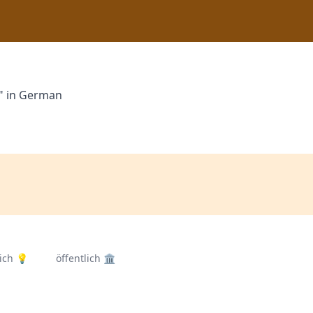
n" in German
lich 💡
öffentlich 🏛️