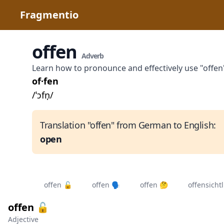
Fragmentio
offen
Adverb
Learn how to pronounce and effectively use "offe
of·fen
/ˈɔfn̩/
Translation "offen" from German to English:
open
offen 🔓
offen 🗣️
offen 🤔
offensicht
offen 🔓
Adjective