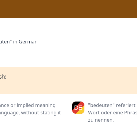
euten" in German
sh:
cance or implied meaning
"bedeuten" referiert 
nguage, without stating it
Wort oder eine Phras
zu nennen.