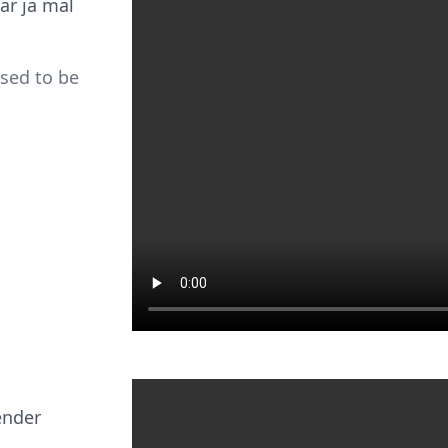
ar ja mal
sed to be
ender