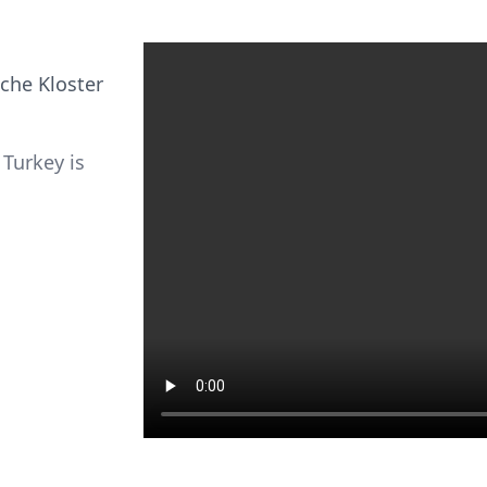
iche Kloster
Turkey is