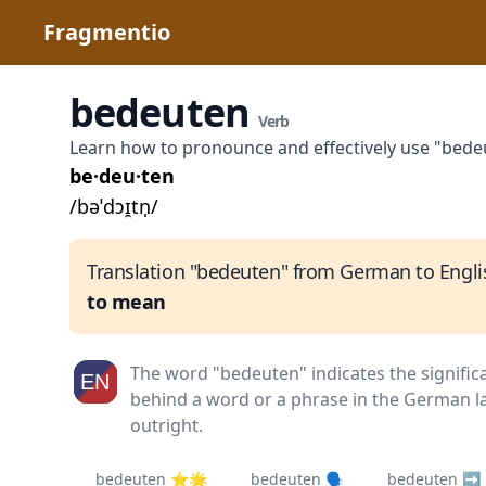
Fragmentio
bedeuten
Verb
Learn how to pronounce and effectively use "bed
be·deu·ten
/bəˈdɔɪ̯tn̩/
Translation "bedeuten" from German to Engli
to mean
The word "bedeuten" indicates the signifi
behind a word or a phrase in the German la
outright.
bedeuten ⭐🌟
bedeuten 🗣️
bedeuten ➡️