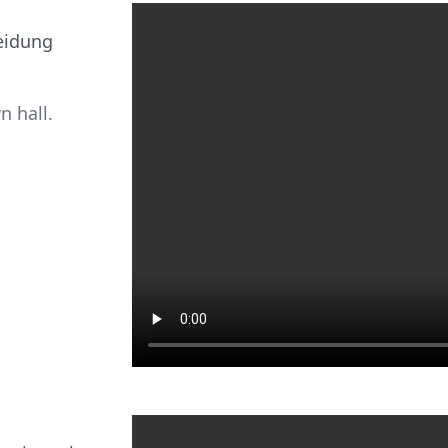
eidung
 hall.