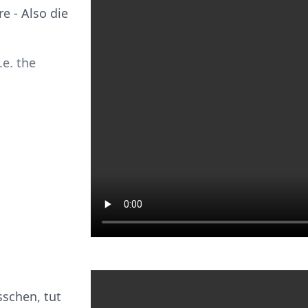
 - Also die
.e. the
sschen, tut