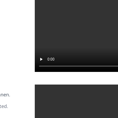
nnen.
ted.