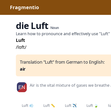
Fragmentio
die Luft
Noun
Learn how to pronounce and effectively use "Luft
Luft
/lʊft/
Translation "Luft" from German to English:
air
Air is the vital mixture of gases we breathe
Luft 💨
Luft 📏
Luft ✈️
Luft 🍃
l