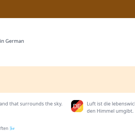
" in German
 and that surrounds the sky.
Luft ist die lebensw
den Himmel umgibt.
üften 🌬️