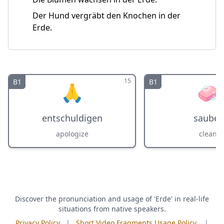
Der Hund vergräbt den Knochen in der
Erde.
15
B1
B1
🙏
🧼
entschuldigen
sauber
apologize
clean
Discover the pronunciation and usage of 'Erde' in real-life
situations from native speakers.
Privacy Policy
|
Short Video Fragments Usage Policy
|