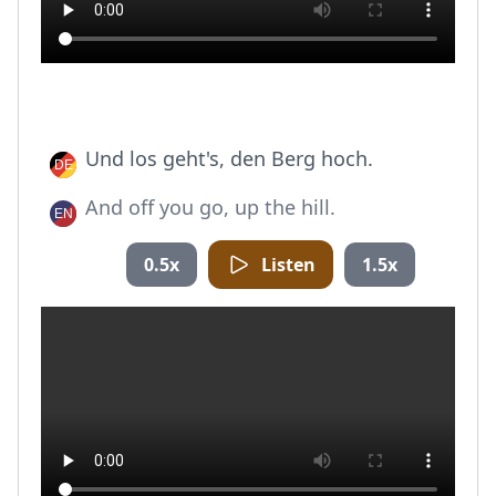
Und los geht's, den Berg hoch.
And off you go, up the hill.
0.5x
Listen
1.5x