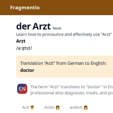
Fragmentio
der Arzt
Noun
Learn how to pronounce and effectively use "Arzt
Arzt
/aːɐ̯tst/
Translation "Arzt" from German to English:
doctor
The term "Arzt" translates to "doctor" in Eng
professional who diagnoses, treats, and pre
Arzt 👨‍
Ärztin 👩‍
ärztlich 👩‍