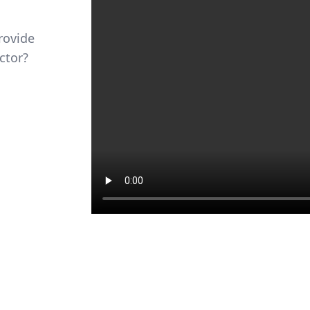
rovide
ctor?