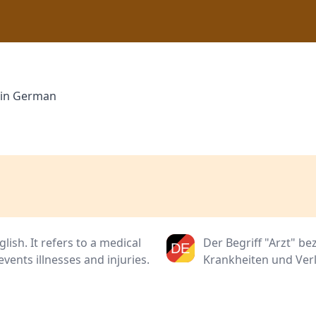
" in German
lish. It refers to a medical
Der Begriff "Arzt" b
vents illnesses and injuries.
Krankheiten und Verl