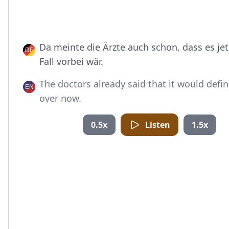
Da meinte die Ärzte auch schon, dass es jet
Fall vorbei wär.
The doctors already said that it would defin
over now.
0.5x
Listen
1.5x