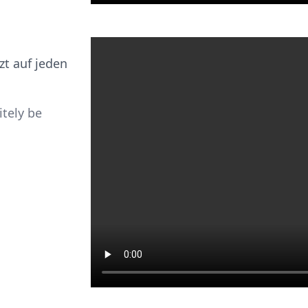
zt auf jeden
itely be