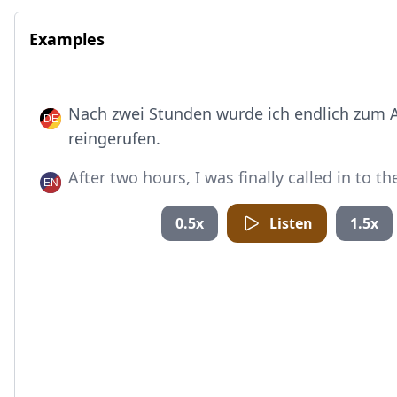
Examples
Nach zwei Stunden wurde ich endlich zum A
reingerufen.
After two hours, I was finally called in to th
0.5x
Listen
1.5x