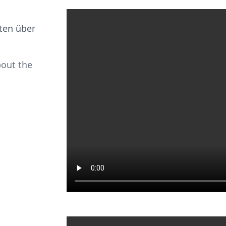
ten über
bout the