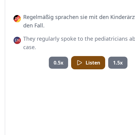
Regelmäßig sprachen sie mit den Kinderärz
den Fall.
They regularly spoke to the pediatricians a
case.
0.5x
Listen
1.5x