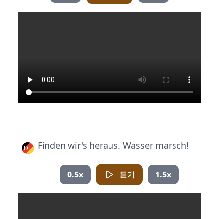
Finden wir's heraus. Wasser marsch!
0.5x
듣기
1.5x