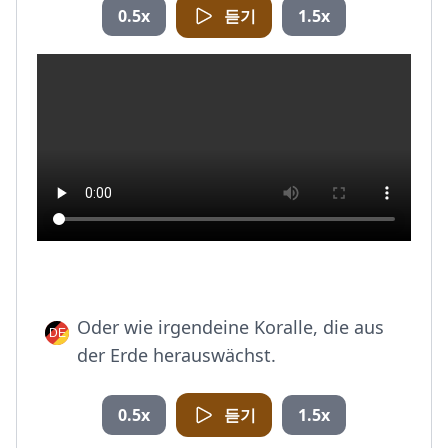
0.5x
듣기
1.5x
Oder wie irgendeine Koralle, die aus
der Erde herauswächst.
0.5x
듣기
1.5x