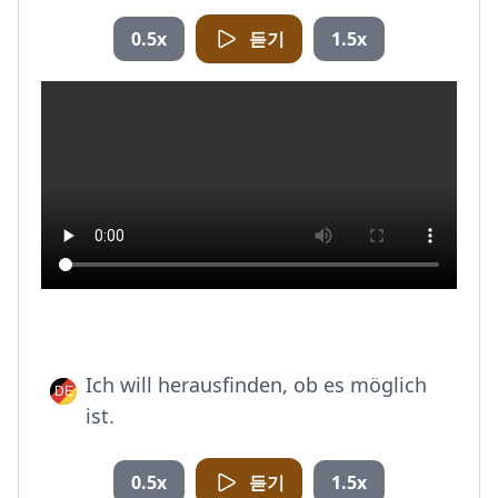
0.5x
듣기
1.5x
Ich will herausfinden, ob es möglich
ist.
0.5x
듣기
1.5x