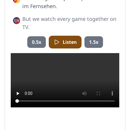
im Fernsehen.
But we watch every game together on
TV.
0.5x
Listen
1.5x