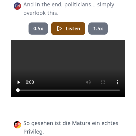
And in the end, politicians... simply
overlook this.
0.5x
Listen
1.5x
So gesehen ist die Matura ein echtes
Privileg.