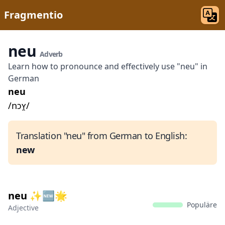
Fragmentio
neu
Adverb
Learn how to pronounce and effectively use "neu" in
German
neu
/nɔʏ̯/
Translation "neu" from German to English:
new
neu ✨🆕🌟
Populäre
Adjective