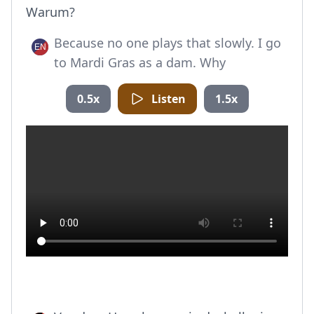
Warum?
Because no one plays that slowly. I go
to Mardi Gras as a dam. Why
0.5x
Listen
1.5x