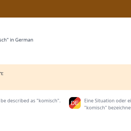
isch" in German
h:
 be described as "komisch".
Eine Situation oder e
"komisch" bezeichne