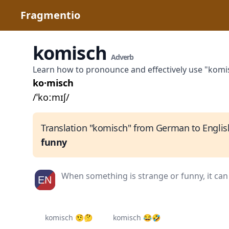
Fragmentio
komisch
Adverb
Learn how to pronounce and effectively use "kom
ko·misch
/ˈkoːmɪʃ/
Translation "komisch" from German to Englis
funny
When something is strange or funny, it can
komisch 🤨🤔
komisch 😂🤣