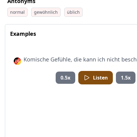
Antonyms
normal
gewöhnlich
üblich
Examples
Komische Gefühle, die kann ich nicht besch
0.5x
Listen
1.5x