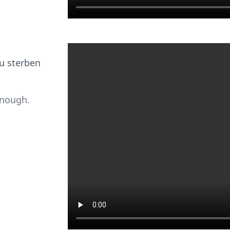
u sterben
 enough.