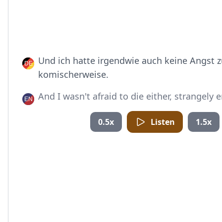
Und ich hatte irgendwie auch keine Angst z
komischerweise.
And I wasn't afraid to die either, strangely
0.5x
Listen
1.5x