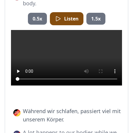
body.
0.5x
Listen
1.5x
Während wir schlafen, passiert viel mit
unserem Körper.
A lot happens to our bodies while we