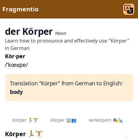
Fragmentio
der Körper
Noun
Learn how to pronounce and effectively use "Körper"
in German
Kör·per
/ˈkœʁpɐ/
Translation "Körper" from German to English:
body
Körper 🏃🏋
Körper 🏢👥
verkörpern 🎭🗽
Körper 🏃🏋️