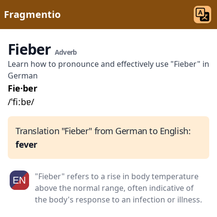
Fragmentio
Fieber
Adverb
Learn how to pronounce and effectively use "Fieber" in
German
Fie·ber
/ˈfiːbɐ/
Translation "Fieber" from German to English:
fever
"Fieber" refers to a rise in body temperature
above the normal range, often indicative of
the body's response to an infection or illness.