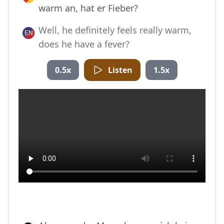
warm an, hat er Fieber?
Well, he definitely feels really warm,
does he have a fever?
0.5x
Listen
1.5x