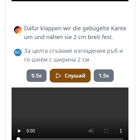
Dafür klappen wir die gebügelte Kante
um und nähen sie 2 cm breit fest.
За целта сгъваме изгладения ръб и
го шием с ширина 2 см.
0.5x
Слушай
1.5x