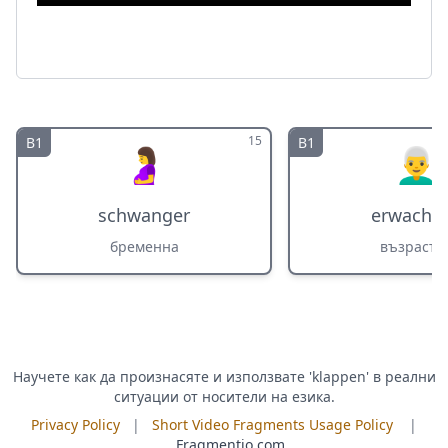
15
B1
B1
🤰
👨‍🦳
schwanger
erwachs
бременна
възрасте
Научете как да произнасяте и използвате 'klappen' в реални
ситуации от носители на езика.
Privacy Policy
|
Short Video Fragments Usage Policy
|
Fragmentio.com