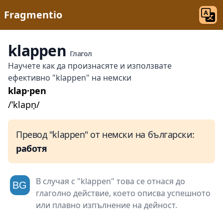
Fragmentio
klappen
Глагол
Научете как да произнасяте и използвате
ефективно "klappen" на немски
klap·pen
/ˈklapn̩/
Превод "klappen" от немски на български:
работя
В случая с "klappen" това се отнася до
глаголно действие, което описва успешното
или плавно изпълнение на дейност.