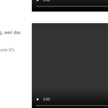
, weil das
se it's