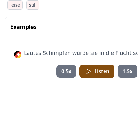
leise
still
Examples
Lautes Schimpfen würde sie in die Flucht s
0.5x
Listen
1.5x