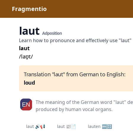
Fragmentio
laut
Adposition
Learn how to pronounce and effectively use "laut
laut
/laʊ̯t/
Translation "laut" from German to English:
loud
The meaning of the German word "laut" de
produced by human vocal organs.
laut 🔊📢
laut 📰📄
lauten 🔤🔡