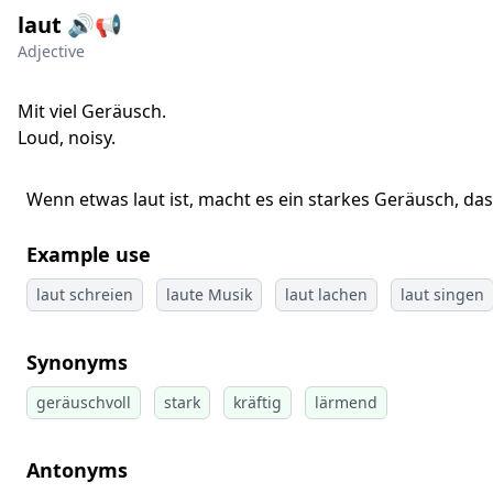
laut 🔊📢
Adjective
Mit viel Geräusch.
Loud, noisy.
Wenn etwas laut ist, macht es ein starkes Geräusch, da
Example use
laut schreien
laute Musik
laut lachen
laut singen
Synonyms
geräuschvoll
stark
kräftig
lärmend
Antonyms