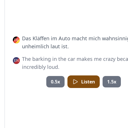
Das Kläffen im Auto macht mich wahnsinnig
unheimlich laut ist.
The barking in the car makes me crazy becau
incredibly loud.
0.5x
Listen
1.5x