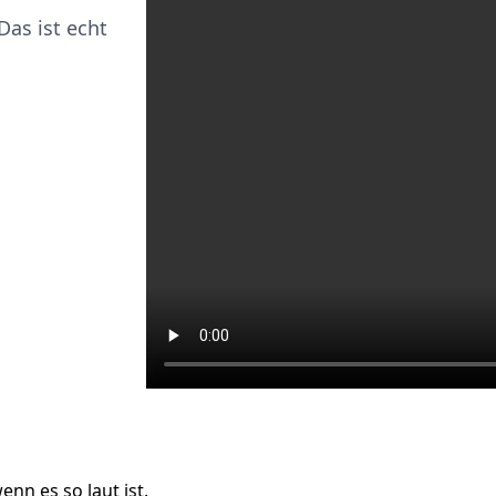
as ist echt
enn es so laut ist.