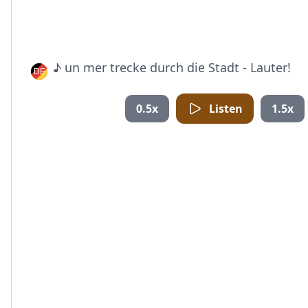
♪ un mer trecke durch die Stadt - Lauter!
0.5x
Listen
1.5x