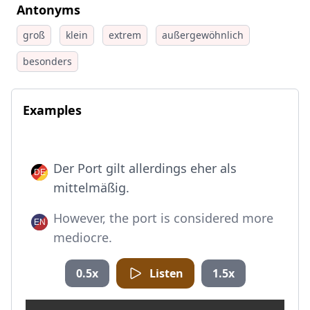
Antonyms
groß
klein
extrem
außergewöhnlich
besonders
Examples
Der Port gilt allerdings eher als
mittelmäßig.
However, the port is considered more
mediocre.
0.5x
Listen
1.5x