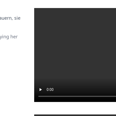
auern, sie
ying her