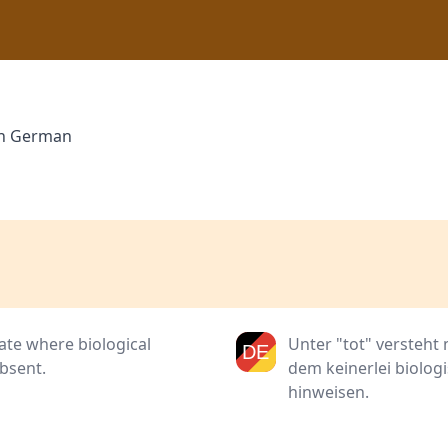
 in German
state where biological
Unter "tot" versteht 
absent.
dem keinerlei biolog
hinweisen.