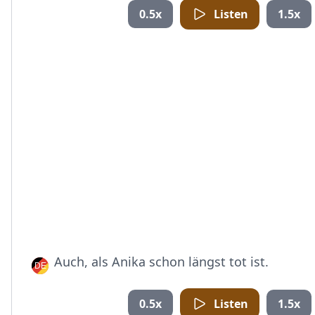
0.5x
Listen
1.5x
Auch, als Anika schon längst tot ist.
0.5x
Listen
1.5x