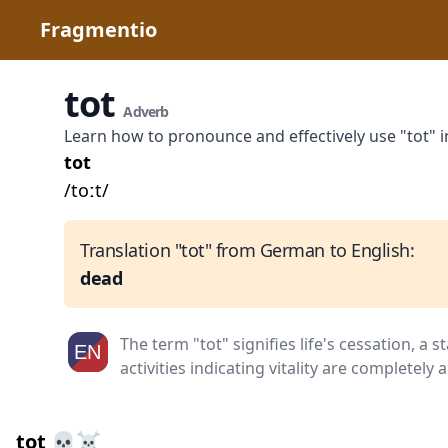
Fragmentio
tot
Adverb
Learn how to pronounce and effectively use "tot"
tot
/toːt/
Translation "tot" from German to English:
dead
The term "tot" signifies life's cessation, a 
activities indicating vitality are completely 
tot 💀☠️