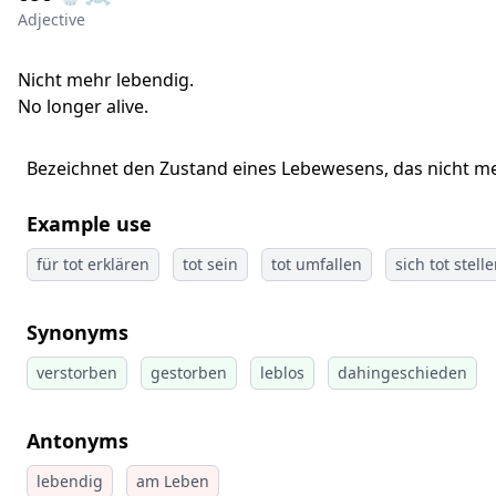
Adjective
Nicht mehr lebendig.
No longer alive.
Bezeichnet den Zustand eines Lebewesens, das nicht me
Example use
für tot erklären
tot sein
tot umfallen
sich tot stell
Synonyms
verstorben
gestorben
leblos
dahingeschieden
Antonyms
lebendig
am Leben