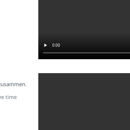
r zusammen.
ee time