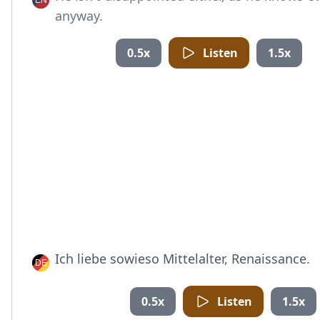
anyway.
0.5x
Listen
1.5x
Ich liebe sowieso Mittelalter, Renaissance.
0.5x
Listen
1.5x