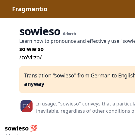
Fragmentio
sowieso
Adverb
Learn how to pronounce and effectively use "sowi
so·wie·so
/zoˈviːzo/
Translation "sowieso" from German to English
anyway
In usage, "sowieso" conveys that a particula
inevitable, regardless of other conditions o
sowieso 💯