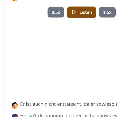
0.5x
Listen
1.5x
Er ist auch nicht enttäuscht, da er sowieso 
He isn't disappointed either, as he knows e