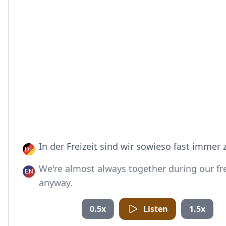
In der Freizeit sind wir sowieso fast imme
We're almost always together during our fr
anyway.
0.5x
Listen
1.5x