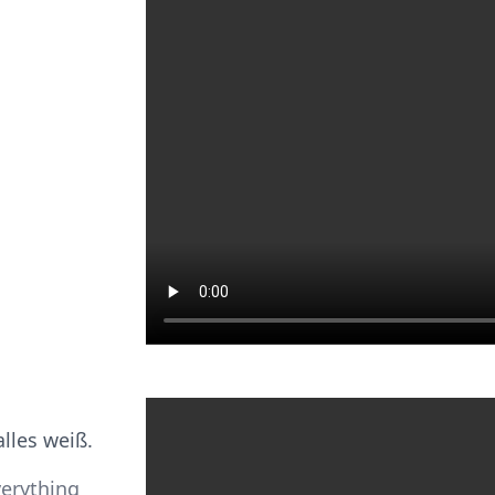
alles weiß.
verything