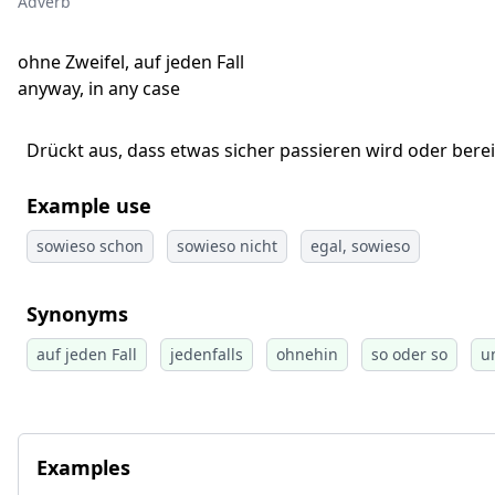
Adverb
ohne Zweifel, auf jeden Fall
anyway, in any case
Drückt aus, dass etwas sicher passieren wird oder ber
Example use
sowieso schon
sowieso nicht
egal, sowieso
Synonyms
auf jeden Fall
jedenfalls
ohnehin
so oder so
u
Examples