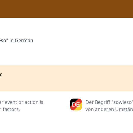
eso" in German
:
r event or action is
Der Begriff "sowieso
r factors.
von anderen Umstän