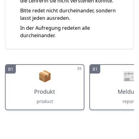
die Lehrerin sie nicht verstehen konnte.
Bitte redet nicht durcheinander, sondern
lasst jeden ausreden.
In der Aufregung redeten alle
durcheinander.
39
B1
B1
📦
📰
Produkt
Meldun
product
report