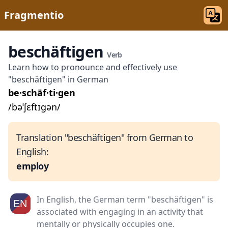
Fragmentio
beschäftigen
Verb
Learn how to pronounce and effectively use
"beschäftigen" in German
be·schäf·ti·gen
/bəˈʃɛftɪɡən/
Translation "beschäftigen" from German to
English:
employ
In English, the German term "beschäftigen" is
associated with engaging in an activity that
mentally or physically occupies one.