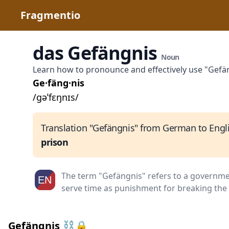
Fragmentio
das Gefängnis
Noun
Learn how to pronounce and effectively use "Gefä
Ge·fäng·nis
/ɡəˈfɛŋnɪs/
Translation "Gefängnis" from German to Engli
prison
The term "Gefängnis" refers to a governmen
serve time as punishment for breaking the 
Gefängnis ⛓️🔒