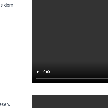
aus dem
esen,