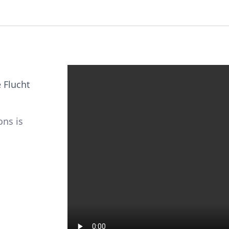
 Flucht
ns is